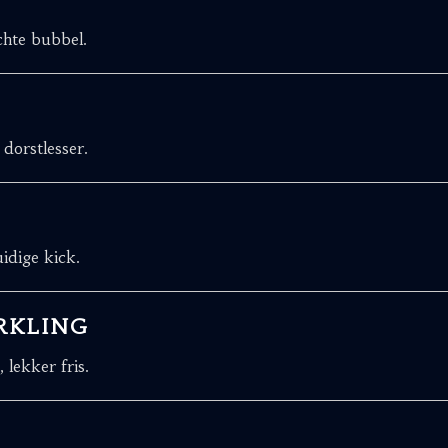
chte bubbel.
 dorstlesser.
idige kick.
ARKLING
 lekker fris.