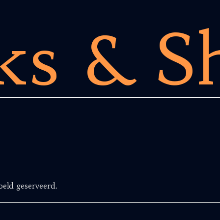
ks & S
oeld geserveerd.